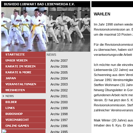
WAHLEN
Im Jahr 1998 stehen wiede
Revisionskommission an. Be
um die maximal 10 Posten 
Für die Revisionskommissio
zu überwachen, haben sich 
NEWS
verantwortungsvolle Arbei
Archiv 2007
Ich möchte nun die einzel
Archiv 2006
Liebenwerda (22 Jahre) wa
Archiv 2005
Schwenning aus dem Verein
Archiv 2004
Januar 1991 Vereinsmitglie
Archiv 2003
Steffen Wohmann (31 Jahre
hinweg Übungsleiter in Gord
Archiv 2002
gefundenen Arbeit nicht me
Archiv 2001
Verein. Er hat jetzt den 5. 
Archiv 2000
Revisionskommission. Steff
Archiv 1999
zahlreicher Vereinsveranst
Archiv 1998
Archiv 1997
Maik Winter (20 Jahre) aus 
Inhaber des 6. Kyu. Er übe
Archiv 1996
Archiv 1995