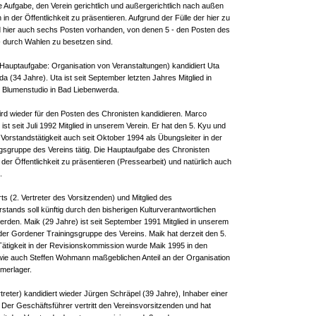
e Aufgabe, den Verein gerichtlich und außergerichtlich nach außen
 in der Öffentlichkeit zu präsentieren. Aufgrund der Fülle der hier zu
d hier auch sechs Posten vorhanden, von denen 5 - den Posten des
 durch Wahlen zu besetzen sind.
 (Hauptaufgabe: Organisation von Veranstaltungen) kandidiert Uta
 (34 Jahre). Uta ist seit September letzten Jahres Mitglied in
n Blumenstudio in Bad Liebenwerda.
rd wieder für den Posten des Chronisten kandidieren. Marco
st seit Juli 1992 Mitglied in unserem Verein. Er hat den 5. Kyu und
 Vorstandstätigkeit auch seit Oktober 1994 als Übungsleiter in der
gsgruppe des Vereins tätig. Die Hauptaufgabe des Chronisten
n der Öffentlichkeit zu präsentieren (Pressearbeit) und natürlich auch
.
 (2. Vertreter des Vorsitzenden) und Mitglied des
stands soll künftig durch den bisherigen Kulturverantwortlichen
den. Maik (29 Jahre) ist seit September 1991 Mitglied in unserem
 der Gordener Trainingsgruppe des Vereins. Maik hat derzeit den 5.
ätigkeit in der Revisionskommission wurde Maik 1995 in den
 wie auch Steffen Wohmann maßgeblichen Anteil an der Organisation
merlager.
treter) kandidiert wieder Jürgen Schräpel (39 Jahre), Inhaber einer
 Der Geschäftsführer vertritt den Vereinsvorsitzenden und hat