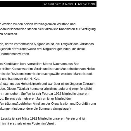
Sie sind hier:
News
Archiv 1998
r Wahlen zu den beiden Vereinsgremien Vorstand und
dauerlicherweise stehen nicht allzuviele Kandidaten zur Verfügung
zu besetzen.
n, deren vornehmliche Aufgabe es ist, die Tätigkeit des Vorstands
jedoch erfreulicherweise drei Mitglieder gefunden, die diese
t übernehmen würden.
nen Kandidaten kurz vorstellen: Marco Naumann aus Bad
r früher Kassenwart im Verein und ist nach Ausscheiden von Heiko
 in die Revisionskommission nachgewählt worden. Marco ist seit
d und hat derzeit den 4. Kyu.
) stammt aus Hohenleipisch und war über einen längeren Zeitraum
en. Dieser Tätigkeit konnte er allerdings aufgrund einer (endlich)
hr nachgehen. Steffen ist seit Februar 1992 Mitglied in unserem
Kyu. Bereits seit mehreren Jahren ist er Mitglied der
en trägt maßgeblichen Anteil an der Organisation und Durchführung
altungen (insbesondere die Sommertrainingslager).
Lausitz ist seit März 1992 Mitglied in unserem Verein und ist
rnimmt erstmals einen Posten im Verein.