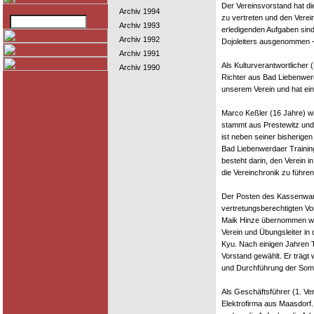
Der Vereinsvorstand hat di
Archiv 1994
zu vertreten und den Verein
Archiv 1993
erledigenden Aufgaben sin
Archiv 1992
Dojoleiters ausgenommen -
Archiv 1991
Als Kulturverantwortlicher
Archiv 1990
Richter aus Bad Liebenwerda
unserem Verein und hat ei
Marco Keßler (16 Jahre) wi
stammt aus Prestewitz und i
ist neben seiner bisherigen
Bad Liebenwerdaer Trainin
besteht darin, den Verein i
die Vereinchronik zu führen
Der Posten des Kassenwarts
vertretungsberechtigten Vor
Maik Hinze übernommen wer
Verein und Übungsleiter in
Kyu. Nach einigen Jahren T
Vorstand gewählt. Er trägt
und Durchführung der Som
Als Geschäftsführer (1. Ver
Elektrofirma aus Maasdorf.