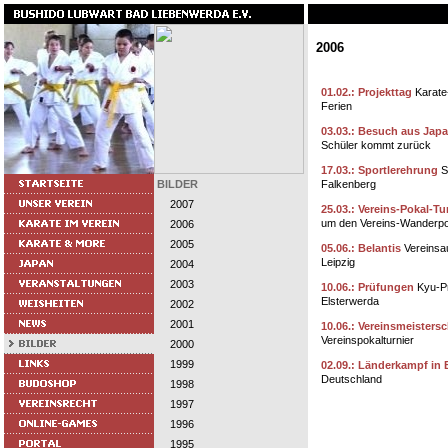
2006
01.02.: Projekttag
Karate
Ferien
03.03.: Besuch aus Jap
Schüler kommt zurück
17.03.: Sportlerehrung
S
BILDER
Falkenberg
2007
25.03.: Vereins-Pokal-Tu
um den Vereins-Wanderpo
2006
2005
05.06.: Belantis
Vereinsa
Leipzig
2004
2003
10.06.: Prüfungen
Kyu-Pr
Elsterwerda
2002
2001
10.06.: Vereinsmeisters
Vereinspokalturnier
2000
1999
02.09.: Länderkampf in 
Deutschland
1998
1997
1996
1995